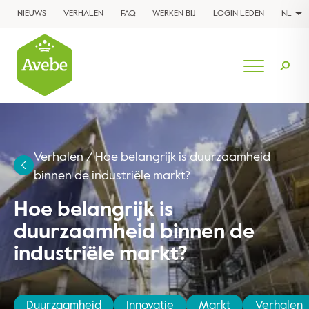
NIEUWS
VERHALEN
FAQ
WERKEN BIJ
LOGIN LEDEN
NL
Verhalen
/
Hoe belangrijk is duurzaamheid
binnen de industriële markt?
Hoe belangrijk is
duurzaamheid binnen de
industriële markt?
Duurzaamheid
Innovatie
Markt
Verhalen