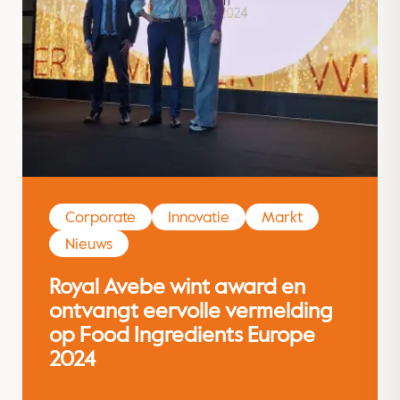
Corporate
Innovatie
Markt
Nieuws
Royal Avebe wint award en
ontvangt eervolle vermelding
op Food Ingredients Europe
2024