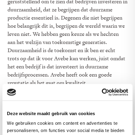
geruststellend om te zien dat bedrijven investeren in
duurzaamheid, dat ze begrijpen dat duurzame
productie essentieel is. Degenen die niet begrijpen
hoe belangrijk dit is, begrijpen de wereld waarin we
leven niet. We hebben geen keuze als we hechten
aan het welzijn van toekomstige generaties.
Duurzaamheid is de toekomst en ik ben er echt
trots op dat ik voor Avebe kan werken, juist omdat
het een bedrijf is dat investeert in duurzame
bedrijfsprocessen. Avebe heeft ook een goede
reputatie als het gaat om kwaliteit,
betrouwbaarheid en stabiliteit. Onze klanten
hebben vertrouwen in ons en dit wordt versterkt
door het feit dat we een coöperatie zijn. De
Deze website maakt gebruik van cookies
coöperatie kenmerkt zich door zeggenschap,
verdeling onder leden en hergebruik van middelen
We gebruiken cookies om content en advertenties te
personaliseren, om functies voor social media te bieden
voor haar doeleinden.In tegenstelling tot