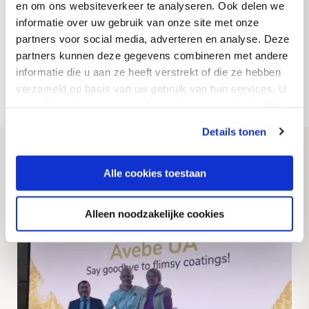
en om ons websiteverkeer te analyseren. Ook delen we
beursgenoteerde ondernemingen waar het korte
informatie over uw gebruik van onze site met onze
termijn financiële belang vaak voorop staat.”
partners voor social media, adverteren en analyse. Deze
partners kunnen deze gegevens combineren met andere
This interview was published in the
Avebe
informatie die u aan ze heeft verstrekt of die ze hebben
Magazine, juli 2021
verzameld op basis van uw gebruik van hun services. U
gaat akkoord met onze cookies als u onze website blijft
gebruiken.
Details tonen
Related news
Alle cookies toestaan
Alleen noodzakelijke cookies