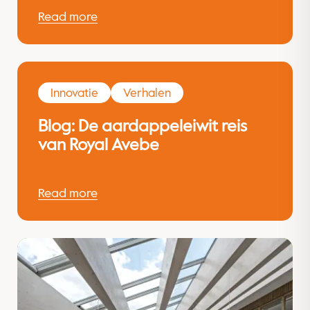
Read more
Innovatie
Verhalen
Blog: De aardappeleiwit reis
van Royal Avebe
Read more