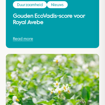
Duurzaamheid
Nieuws
Gouden EcoVadis-score voor
Royal Avebe
Read more