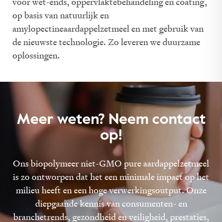
voor wet-ends, oppervlaktebehandeling en coating,
op basis van natuurlijk en
amylopectineaardappelzetmeel en met gebruik van
de nieuwste technologie. Zo leveren we duurzame
oplossingen.
Meer weten? Neem contact
op!
Ons biopolymeer niet-GMO pure aardappelzetmeel
is zo ontworpen dat het een minimale impact op het
milieu heeft en een hoge verwerkingsoutput. Onze
diepgaande kennis van consumenten- en
branchetrends, gezondheid en veiligheid, prestaties,