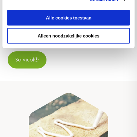
®
Solvicol
levert minimaal verbruik, geen
synthetische geur en een flexibele droge hechting.
Alle cookies toestaan
Deze hoogwaardige snelle lijm is ideaal voor het
produceren van papieren aluminiumfoliewikkels
Alleen noodzakelijke cookies
voor de hoge kwaliteitseisen van jouw branche.
Solvicol®