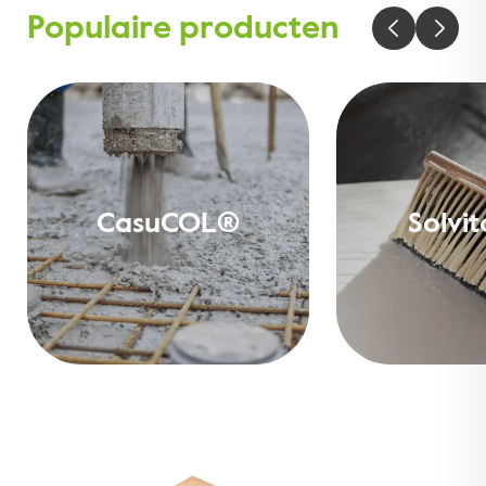
Populaire producten
CasuCOL®
Solvi