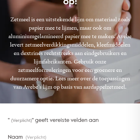
op!
Zetmeel is een uitstekende lijm om materiaal zoals
papier mee te lijmen, maar ook om
aluminiumgelamineerd papier mee te maken. Avebe
levert zetmeelverdikkingsmiddelen, kleefmiddelen
en dextrines rechtstreeks aan eindgebruikers en
lijmfabrikanten. Gebruik onze
zetmeelformuleringen voor een groenere en
duurzamere optie. Lees meer over de toepassingen
van Avebe’s lijm op basis van aardappelzetmeel.
"
" geeft vereiste velden aan
(Verplicht)
Naam
(Verplicht)