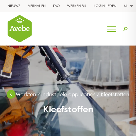
NIEUWS
VERHALEN
FAQ
WERKEN BIJ
LOGIN LEDEN
NL
Markten
/
Industriële applicaties
/
Kleefstoffen
Kleefstoffen