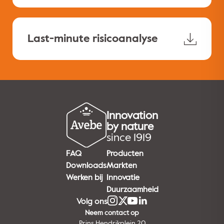
Last-minute risicoanalyse
Innovation
by nature
since 1919
FAQ
Producten
Downloads
Markten
Werken bij
Innovatie
Duurzaamheid
Volg ons
Neem contact op
Prins Hendrikplein 20