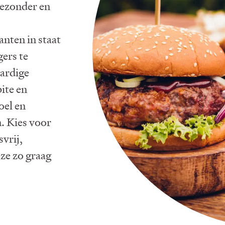
gezonder en
anten in staat
ers te
ardige
ite en
oel en
. Kies voor
vrij,
ze zo graag