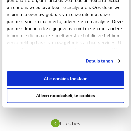
personaliseren, om functies voor social media te bieden
en om ons websiteverkeer te analyseren. Ook delen we
Stad
informatie over uw gebruik van onze site met onze
partners voor social media, adverteren en analyse. Deze
partners kunnen deze gegevens combineren met andere
informatie die u aan ze heeft verstrekt of die ze hebben
Land
verzameld op basis van uw gebruik van hun services. U
(verplicht)
gaat akkoord met onze cookies als u onze website blijft
gebruiken.
Details tonen
Alle cookies toestaan
Verstuur
Alleen noodzakelijke cookies
Locaties