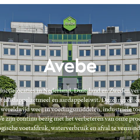
Avebe
uctielocaties in Nederland, Duitsland en Zweden ve
t aardappelzetmeel en aardappeleiwit. Deze ingredi
 wereldwijd weer in voedingsmiddelen, industriële to
e zijn continu bezig met het verbeteren van onze pr
ogische voetafdruk, waterverbruik en afval te vermind