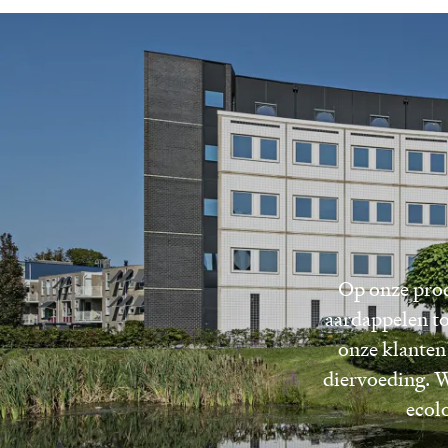
Op onze prod
aardappelen to
onze klanten
diervoeding. W
ecol