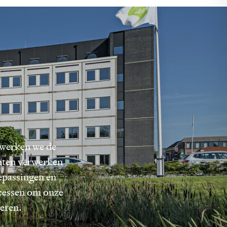
rwerken we de
ënten verwerken
epassingen en
ocessen om onze
eren.