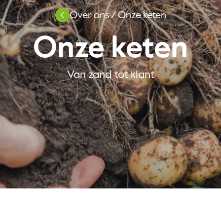
Over ons
/
Onze keten
Onze keten
Van zand tot klant