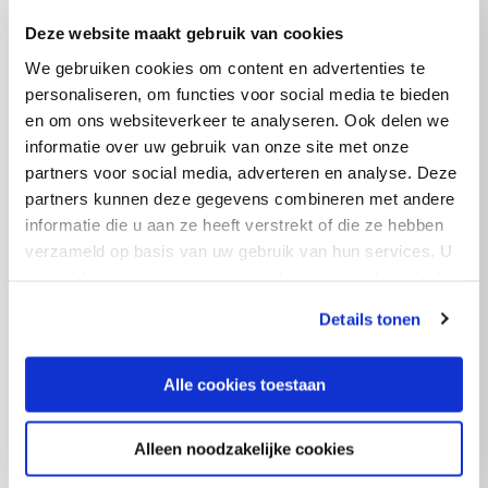
Deze website maakt gebruik van cookies
We gebruiken cookies om content en advertenties te
personaliseren, om functies voor social media te bieden
en om ons websiteverkeer te analyseren. Ook delen we
informatie over uw gebruik van onze site met onze
Soep in blik
partners voor social media, adverteren en analyse. Deze
partners kunnen deze gegevens combineren met andere
Ingeblikte soepen zijn handig en niet-bederfelijk,
informatie die u aan ze heeft verstrekt of die ze hebben
verzameld op basis van uw gebruik van hun services. U
waardoor ze een basisonderdeel zijn van bijna elke
gaat akkoord met onze cookies als u onze website blijft
voorraadkast. Avebe’s aardappelzetmelen kunnen
gebruiken.
productie-uitdagingen aan, zoals UHT, wat zorgt
Details tonen
voor een lange houdbaarheid en hoge
functionaliteit. Laat jouw consumenten veilig en
Alle cookies toestaan
gemakkelijk genieten van diverse heerlijke kommen
soep.
Alleen noodzakelijke cookies