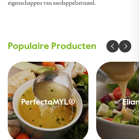
eigenschappen van aardappelzetmeel.
Populaire Producten
PerfectaMYL®
Elia