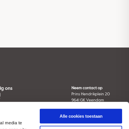
lg ons
Neem contact op
Prins Hendrikplein 20
9641 GK Veendam
The Netherlands
Tel. +31 (0) 598 66 91 11
Alle cookies toestaan
E-mail:
info@avebe.com
al media te