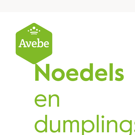
Noedels
en
dumpling