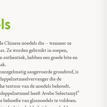
ls
ele Chinese noedels die – wanneer ze
las. Ze worden gebruikt in soepen,
jn authentiek, hebben een goede bite en
ak.
 onregelmatig aangevoerde grondstof, is
dappelzetmeelvervanger die de
che textuur van de noedels behoudt.
®
rdappelzetmeel heeft Avebe Selectamyl
e behoefte van glasnoedels te voldoen.