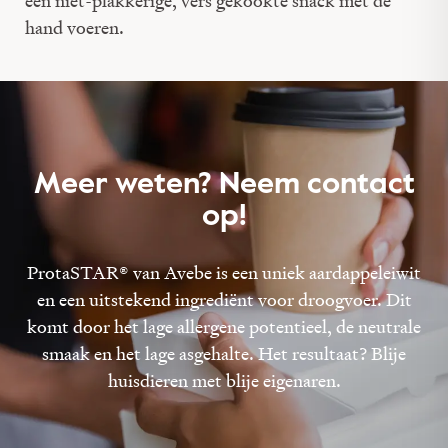
een niet-plakkerige, vers gekookte snack met de
hand voeren.
Meer weten? Neem contact
op!
ProtaSTAR® van Avebe is een uniek aardappeleiwit
en een uitstekend ingrediënt voor droogvoer. Dit
komt door het lage allergene potentieel, de neutrale
smaak en het lage asgehalte. Het resultaat? Blije
huisdieren met blije eigenaren.