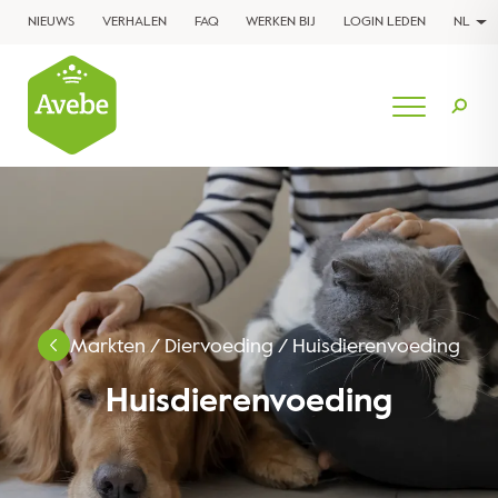
NIEUWS
VERHALEN
FAQ
WERKEN BIJ
LOGIN LEDEN
NL
Markten
/
Diervoeding
/
Huisdierenvoeding
Huisdierenvoeding