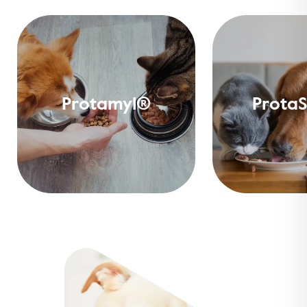
Protamyl®
Prota