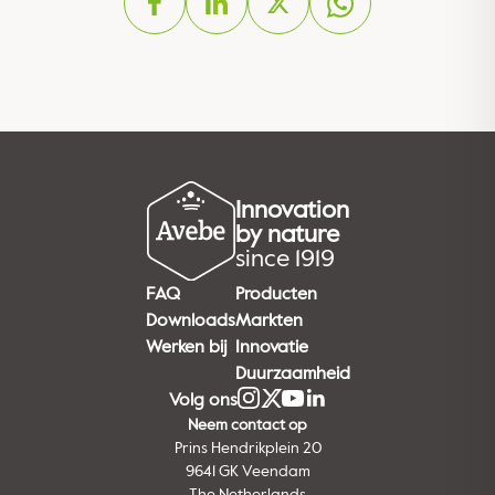
Innovation
by nature
since 1919
FAQ
Producten
Downloads
Markten
Werken bij
Innovatie
Duurzaamheid
Volg ons
Neem contact op
Prins Hendrikplein 20
9641 GK Veendam
The Netherlands