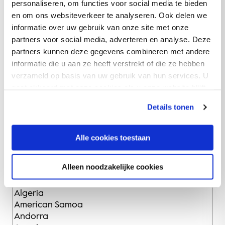
personaliseren, om functies voor social media te bieden
en om ons websiteverkeer te analyseren. Ook delen we
informatie over uw gebruik van onze site met onze
partners voor social media, adverteren en analyse. Deze
Bedrijf
(Verplicht)
partners kunnen deze gegevens combineren met andere
informatie die u aan ze heeft verstrekt of die ze hebben
verzameld op basis van uw gebruik van hun services. U
gaat akkoord met onze cookies als u onze website blijft
E-mailadres
(Verplicht)
gebruiken.
Details tonen
Alle cookies toestaan
Land
(Verplicht)
Alleen noodzakelijke cookies