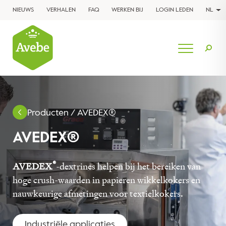
NIEUWS
VERHALEN
FAQ
WERKEN BIJ
LOGIN LEDEN
NL
Producten
/
AVEDEX®
AVEDEX®
®
AVEDEX
-dextrines helpen bij het bereiken van
hoge crush-waarden in papieren wikkelkokers en
nauwkeurige afmetingen voor textielkokers.
Industriële applicaties