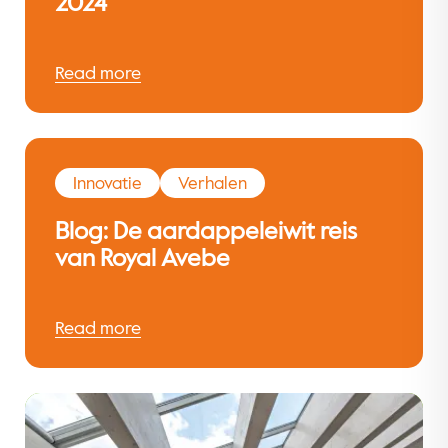
2024
Read more
Innovatie
Verhalen
Blog: De aardappeleiwit reis
van Royal Avebe
Read more