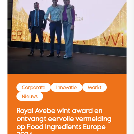
Corporate
Innovatie
Markt
Nieuws
Royal Avebe wint award en
ontvangt eervolle vermelding
op Food Ingredients Europe