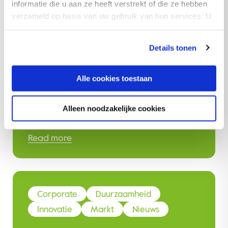
informatie die u aan ze heeft verstrekt of die ze hebben
verzameld op basis van uw gebruik van hun services. U
gaat akkoord met onze cookies als u onze website blijft
Corporate
Duurzaamheid
gebruiken.
Details tonen
Innovatie
Royal Avebe lanceert
Alle cookies toestaan
plantaardig ijs op IFT First
event
Alleen noodzakelijke cookies
Read more
Corporate
Duurzaamheid
Innovatie
Markt
Nieuws