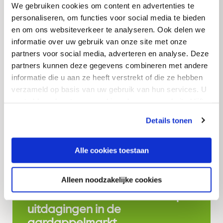
Corporate
Nieuws
We gebruiken cookies om content en advertenties te
personaliseren, om functies voor social media te bieden
Iris Bouwers benoemd als nieuw
en om ons websiteverkeer te analyseren. Ook delen we
lid raad van commissarissen
informatie over uw gebruik van onze site met onze
van Royal Avebe
partners voor social media, adverteren en analyse. Deze
partners kunnen deze gegevens combineren met andere
informatie die u aan ze heeft verstrekt of die ze hebben
verzameld op basis van uw gebruik van hun services. U
Read more
gaat akkoord met onze cookies als u onze website blijft
gebruiken.
Details tonen
Corporate
Nieuws
Alle cookies toestaan
Royal Avebe presenteert
geïntegreerd jaarverslag
Alleen noodzakelijke cookies
2024/2025 en blikt vooruit op
uitdagingen in de
aardappelmarkt