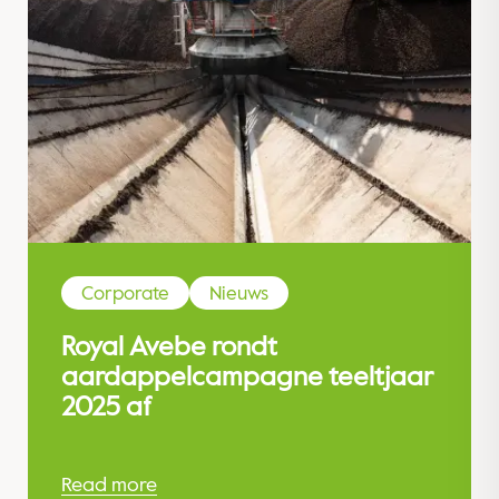
Corporate
Nieuws
Royal Avebe rondt
aardappelcampagne teeltjaar
2025 af
Read more