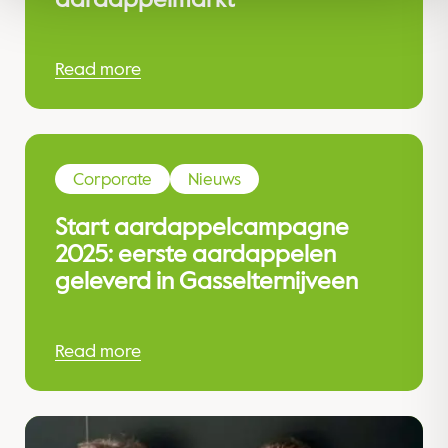
Read more
Corporate
Nieuws
Start aardappelcampagne
2025: eerste aardappelen
geleverd in Gasselternijveen
Read more