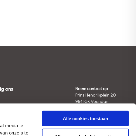
lg ons
Neem contact op
Prins Hendrikplein 20
9641 GK Veendam
The Netherlands
Tel. +31 (0) 598 66 91 11
Alle cookies toestaan
E-mail:
info@avebe.com
al media te
van onze site