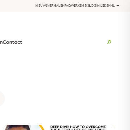
NIEUWS
VERHALEN
FAQ
WERKEN BIJ
LOGIN LEDEN
NL
n
Contact