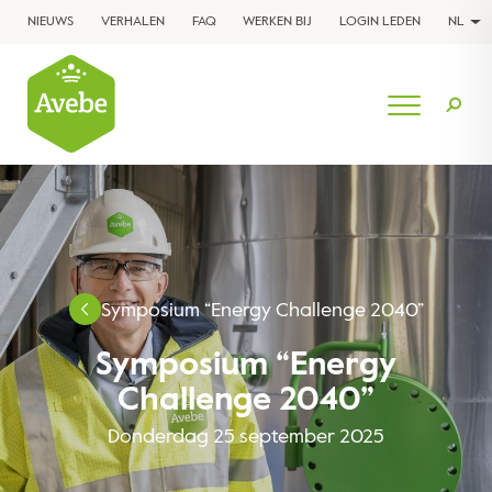
NIEUWS
VERHALEN
FAQ
WERKEN BIJ
LOGIN LEDEN
NL
Symposium “Energy Challenge 2040”
Symposium “Energy
Challenge 2040”
Donderdag 25 september 2025