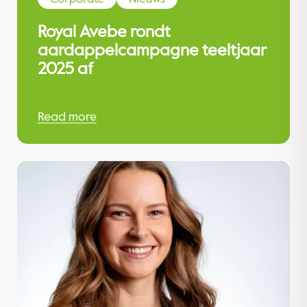
Royal Avebe rondt
aardappelcampagne teeltjaar
2025 af
Read more