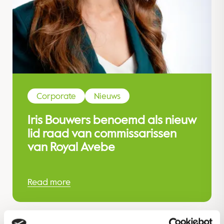
Corporate
Nieuws
Iris Bouwers benoemd als nieuw
lid raad van commissarissen
van Royal Avebe
Read more