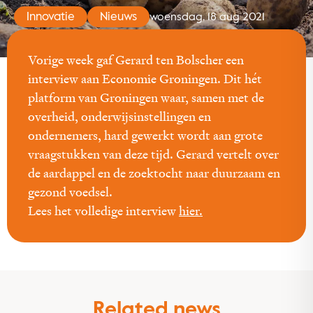
Innovatie
Nieuws
woensdag, 18 aug 2021
Vorige week gaf Gerard ten Bolscher een
interview aan Economie Groningen. Dit hét
platform van Groningen waar, samen met de
overheid, onderwijsinstellingen en
ondernemers, hard gewerkt wordt aan grote
vraagstukken van deze tijd. Gerard vertelt over
de aardappel en de zoektocht naar duurzaam en
gezond voedsel.
Lees het volledige interview
hier.
Related news