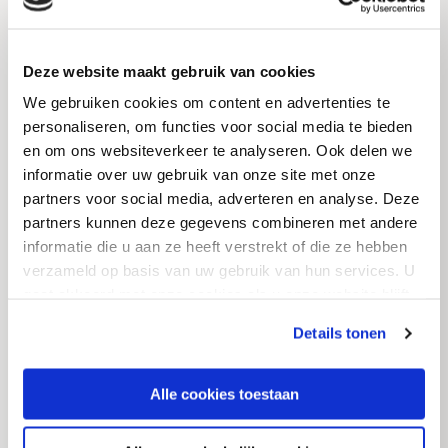
Corporate
Nieuws
Royal Avebe presenteert
Deze website maakt gebruik van cookies
geïntegreerd jaarverslag
We gebruiken cookies om content en advertenties te
2024/2025 en blikt vooruit op
personaliseren, om functies voor social media te bieden
uitdagingen in de
en om ons websiteverkeer te analyseren. Ook delen we
informatie over uw gebruik van onze site met onze
aardappelmarkt
partners voor social media, adverteren en analyse. Deze
partners kunnen deze gegevens combineren met andere
informatie die u aan ze heeft verstrekt of die ze hebben
Read more
verzameld op basis van uw gebruik van hun services. U
gaat akkoord met onze cookies als u onze website blijft
gebruiken.
Details tonen
Corporate
Nieuws
Alle cookies toestaan
Start aardappelcampagne
2025: eerste aardappelen