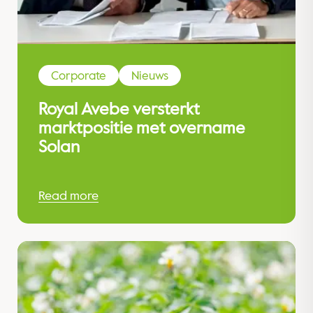
Corporate
Nieuws
Royal Avebe versterkt
marktpositie met overname
Solan
Read more