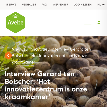
NIEUWS
VERHALEN
FAQ
WERKEN BIJ
LOGIN LEDEN
NL
Nieuws
/
Innovatie
/
Interview Gerard ten
Bolscher: ‘Het innovatiecentrum is onze
kraamkamer’
Interview Gerard ten
Bolscher: ‘Het
innovatiecentrum is onze
kraamkamer’