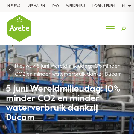
NIEUWS
VERHALEN
FAQ
WERKEN BIJ
LOGIN LEDEN
NL
Nieuws
/
5 juni Wereldmilieudag: 10% minder
CO2 en minder waterverbruik dankzij Ducam
5 juni Wereldmilieudag: 10%
minder CO2 en minder
waterverbruik dankzij
Ducam