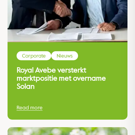
Corporate
Nieuws
Royal Avebe versterkt
marktpositie met overname
Solan
Read more