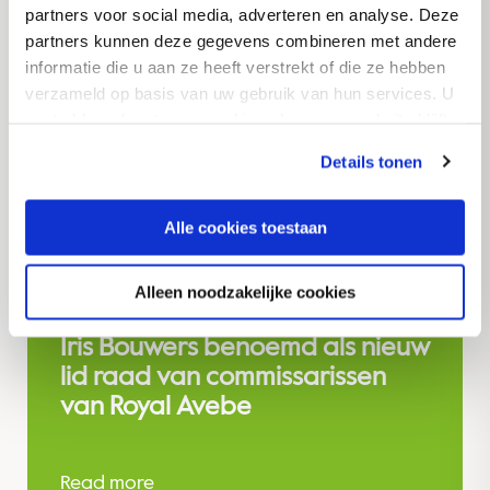
partners voor social media, adverteren en analyse. Deze
partners kunnen deze gegevens combineren met andere
informatie die u aan ze heeft verstrekt of die ze hebben
verzameld op basis van uw gebruik van hun services. U
gaat akkoord met onze cookies als u onze website blijft
gebruiken.
Details tonen
Alle cookies toestaan
Alleen noodzakelijke cookies
Corporate
Nieuws
Iris Bouwers benoemd als nieuw
lid raad van commissarissen
van Royal Avebe
Read more