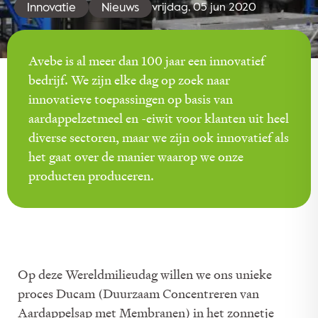
Innovatie
Nieuws
vrijdag, 05 jun 2020
Avebe is al meer dan 100 jaar een innovatief
bedrijf. We zijn elke dag op zoek naar
innovatieve toepassingen op basis van
aardappelzetmeel en -eiwit voor klanten uit heel
diverse sectoren, maar we zijn ook innovatief als
het gaat over de manier waarop we onze
producten produceren.
Op deze Wereldmilieudag willen we ons unieke
proces Ducam (Duurzaam Concentreren van
Aardappelsap met Membranen) in het zonnetje