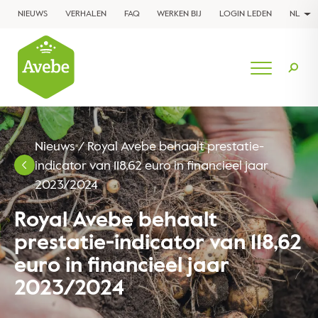
NIEUWS
VERHALEN
FAQ
WERKEN BIJ
LOGIN LEDEN
NL
Nieuws
/
Royal Avebe behaalt prestatie-
indicator van 118,62 euro in financieel jaar
2023/2024
Royal Avebe behaalt
prestatie-indicator van 118,62
euro in financieel jaar
2023/2024