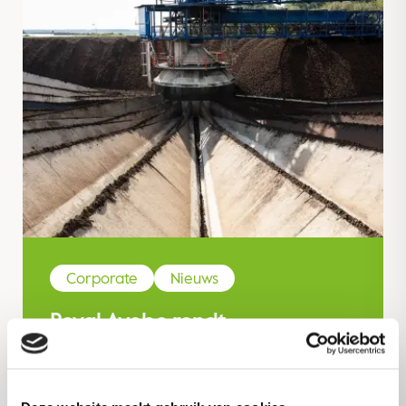
Corporate
Nieuws
Royal Avebe rondt
aardappelcampagne teeltjaar
2025 af