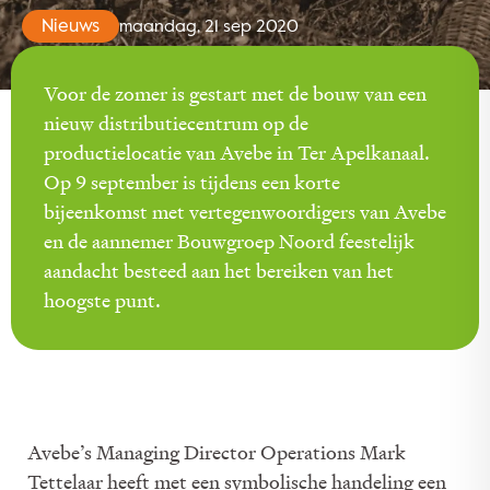
Nieuws
maandag, 21 sep 2020
Voor de zomer is gestart met de bouw van een
nieuw distributiecentrum op de
productielocatie van Avebe in Ter Apelkanaal.
Op 9 september is tijdens een korte
bijeenkomst met vertegenwoordigers van Avebe
en de aannemer Bouwgroep Noord feestelijk
aandacht besteed aan het bereiken van het
hoogste punt.
Avebe’s Managing Director Operations Mark
Tettelaar heeft met een symbolische handeling een