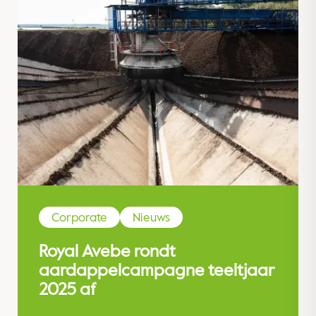
Corporate
Nieuws
Royal Avebe rondt
aardappelcampagne teeltjaar
2025 af