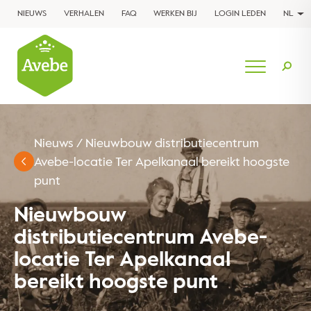
NIEUWS
VERHALEN
FAQ
WERKEN BIJ
LOGIN LEDEN
NL
Nieuws
/
Nieuwbouw distributiecentrum
Avebe-locatie Ter Apelkanaal bereikt hoogste
punt
Nieuwbouw
distributiecentrum Avebe-
locatie Ter Apelkanaal
bereikt hoogste punt