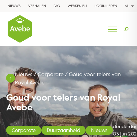
NIEUWS
VERHALEN
FAQ
WERKEN BIJ
LOGIN LEDEN
NL
Nieuws
/
Corporate
/
Goud voor telers van
Royal Avebe
Goud voor telers van Royal
Avebe
donderdag
Corporate
Duurzaamheid
Nieuws
03 jun 202