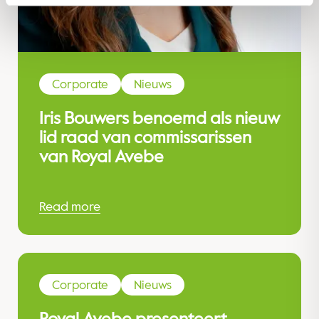
Corporate
Nieuws
Iris Bouwers benoemd als nieuw
lid raad van commissarissen
van Royal Avebe
Read more
Corporate
Nieuws