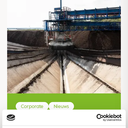
Corporate
Nieuws
Royal Avebe rondt
aardappelcampagne teeltjaar