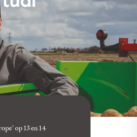
rtual
ope’ op 13 en 14