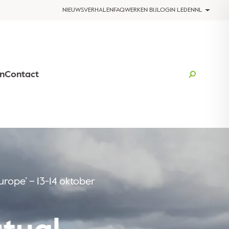
NIEUWS
VERHALEN
FAQ
WERKEN BIJ
LOGIN LEDEN
NL
n
Contact
rope’ – 13-14 oktober