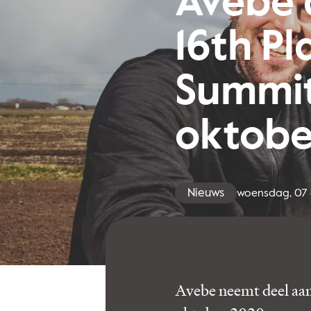
Avebe 
16th P
Summit
oktobe
Nieuws
woensdag, 07 
Avebe neemt deel aan