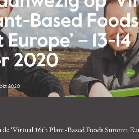
aanwezig op ‘Vi
lant-Based Foods
 Europe’ – 13-14
r 2020
okt 2020
 de ‘Virtual 16th Plant-Based Foods Summit Eur