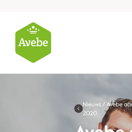
Nieuws
/
Avebe aan
2020