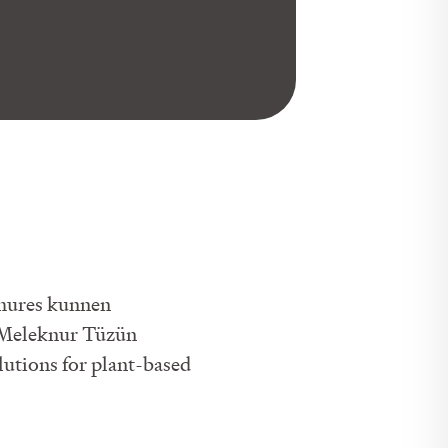
chures kunnen
 Meleknur Tüzün
utions for plant-based