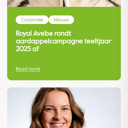
Corporate
Nieuws
Royal Avebe rondt
aardappelcampagne teeltjaar
2025 af
Read more