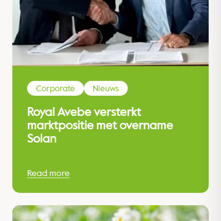
Corporate
Nieuws
Royal Avebe versterkt
marktpositie met overname
Solan
Read more