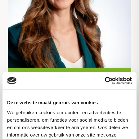
Corporate
Nieuws
Iris Bouwers benoemd als nieuw
Deze website maakt gebruik van cookies
lid raad van commissarissen
van Royal Avebe
We gebruiken cookies om content en advertenties te
personaliseren, om functies voor social media te bieden
en om ons websiteverkeer te analyseren. Ook delen we
Read more
informatie over uw gebruik van onze site met onze