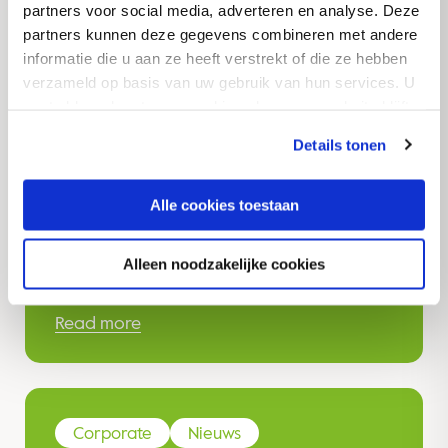
partners voor social media, adverteren en analyse. Deze
partners kunnen deze gegevens combineren met andere
informatie die u aan ze heeft verstrekt of die ze hebben
verzameld op basis van uw gebruik van hun services. U
Corporate
Nieuws
gaat akkoord met onze cookies als u onze website blijft
gebruiken.
Royal Avebe presenteert
Details tonen
geïntegreerd jaarverslag
2024/2025 en blikt vooruit op
Alle cookies toestaan
uitdagingen in de
aardappelmarkt
Alleen noodzakelijke cookies
Read more
Corporate
Nieuws