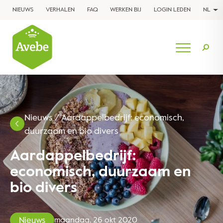
NIEUWS
VERHALEN
FAQ
WERKEN BIJ
LOGIN LEDEN
NL
Nieuws
/
Aardappelbedrijf: economisch,
duurzaam en bio divers
Aardappelbedrijf:
economisch, duurzaam en
bio divers
Nieuws
maandag, 26 okt 2020