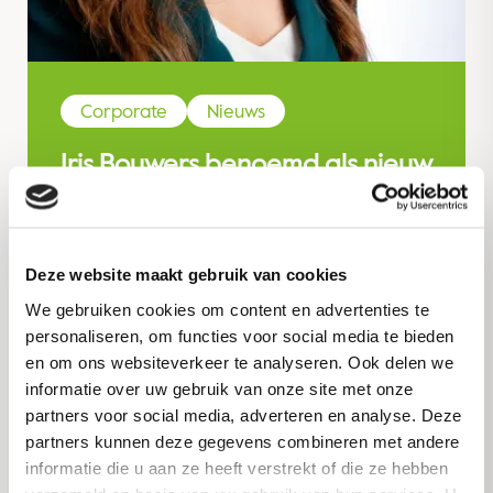
Corporate
Nieuws
Iris Bouwers benoemd als nieuw
lid raad van commissarissen
van Royal Avebe
Deze website maakt gebruik van cookies
Read more
We gebruiken cookies om content en advertenties te
personaliseren, om functies voor social media te bieden
en om ons websiteverkeer te analyseren. Ook delen we
informatie over uw gebruik van onze site met onze
partners voor social media, adverteren en analyse. Deze
Corporate
Nieuws
partners kunnen deze gegevens combineren met andere
informatie die u aan ze heeft verstrekt of die ze hebben
Royal Avebe presenteert