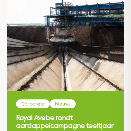
Corporate
Nieuws
Royal Avebe rondt
aardappelcampagne teeltjaar