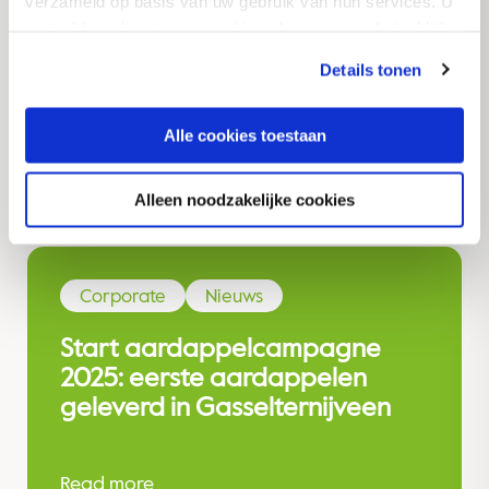
verzameld op basis van uw gebruik van hun services. U
geïntegreerd jaarverslag
gaat akkoord met onze cookies als u onze website blijft
2024/2025 en blikt vooruit op
gebruiken.
uitdagingen in de
Details tonen
aardappelmarkt
Alle cookies toestaan
Read more
Alleen noodzakelijke cookies
Corporate
Nieuws
Start aardappelcampagne
2025: eerste aardappelen
geleverd in Gasselternijveen
Read more