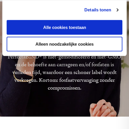
gebruiken.
Details tonen
Alle cookies toestaan
Meer weten? Neem contact
op!
Alleen noodzakelijke cookies
PerfectaBIND® is niet-gemodificeerd en niet-GMO
en de behoefte aan carrageen en/of fosfaten is
verleden tijd, waardoor een schoner label wordt
verkregen. Kortom: fosfaatvervanging zonder
compromissen.