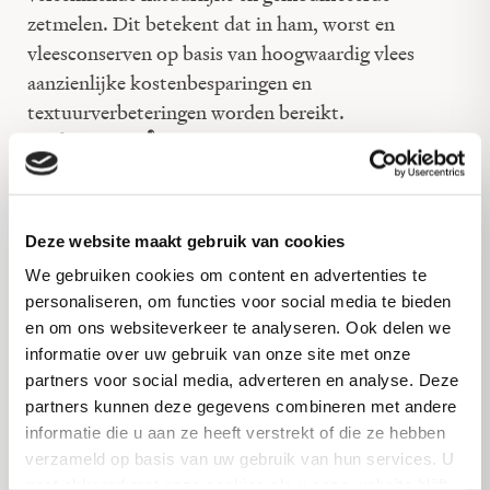
zetmelen. Dit betekent dat in ham, worst en
vleesconserven op basis van hoogwaardig vlees
aanzienlijke kostenbesparingen en
textuurverbeteringen worden bereikt.
®
PerfectaBIND
is niet-gemodificeerd en niet-GMO.
De behoefte aan carrageen en/of fosfaten is verleden
tijd waardoor een schoner label mogelijk is.
Deze website maakt gebruik van cookies
Avebe heeft een reeks functionele aardappeleiwitten
We gebruiken cookies om content en advertenties te
ontwikkeld met uitstekende emulgerende en
personaliseren, om functies voor social media te bieden
gelerende eigenschappen. Deze speciale eiwitten
en om ons websiteverkeer te analyseren. Ook delen we
bieden verschillende oplossingen voor het creëren
informatie over uw gebruik van onze site met onze
van ​​‘clean label’ vleesproducten. Zij zijn geschikt
partners voor social media, adverteren en analyse. Deze
om bij relatief lage gebruiksniveaus zeer stabiele
partners kunnen deze gegevens combineren met andere
informatie die u aan ze heeft verstrekt of die ze hebben
emulsies te bereiden.
verzameld op basis van uw gebruik van hun services. U
gaat akkoord met onze cookies als u onze website blijft