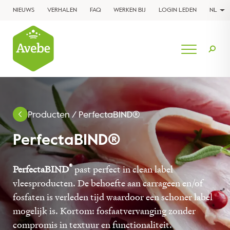
NIEUWS
VERHALEN
FAQ
WERKEN BIJ
LOGIN LEDEN
NL
Producten
/
PerfectaBIND®
PerfectaBIND®
®
PerfectaBIND
past perfect in clean label
vleesproducten. De behoefte aan carrageen en/of
fosfaten is verleden tijd waardoor een schoner label
mogelijk is. Kortom: fosfaatvervanging zonder
compromis in textuur en functionaliteit.